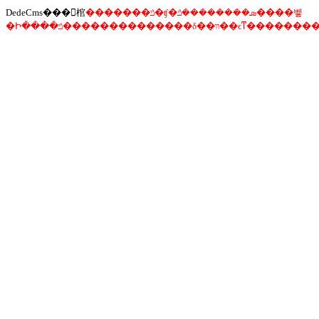
DedeCms���󾯸棺
�������ݿ�ʧ�ܣ��������ݿ����벻