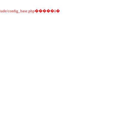
�������δ��װ��ϵͳ���������а�װ��������Ѿ���װ������MySQL������޸�include/config_base.php�����ã�