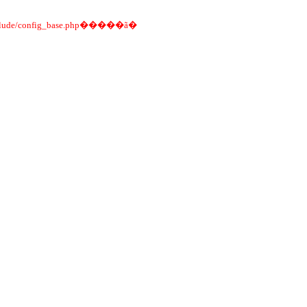
�������δ��װ��ϵͳ���������а�װ��������Ѿ���װ������MySQL������޸�include/config_base.php�����ã�