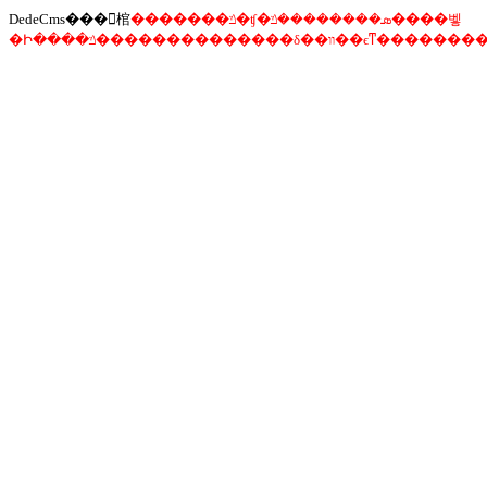
DedeCms���󾯸棺
�������ݿ�ʧ�ܣ��������ݿ����벻