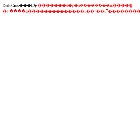
DedeCms���󾯸棺
�������ݿ�ʧ�ܣ��������ݿ����벻