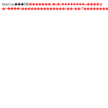
DedeCms���󾯸棺
�������ݿ�ʧ�ܣ��������ݿ����벻