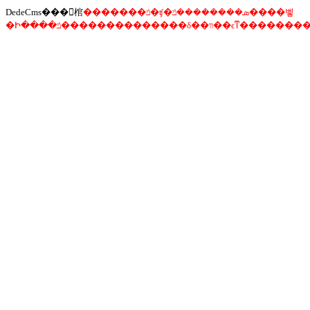
DedeCms���󾯸棺
�������ݿ�ʧ�ܣ��������ݿ����벻