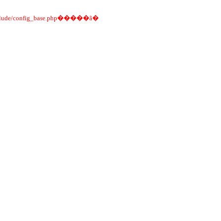
�������δ��װ��ϵͳ���������а�װ��������Ѿ���װ������MySQL������޸�include/config_base.php�����ã�