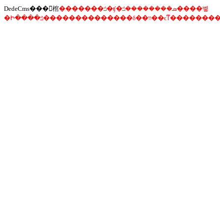
DedeCms���󾯸棺
�������ݿ�ʧ�ܣ��������ݿ����벻