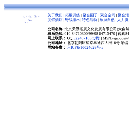
关于我们 |
拓展训练
|
聚合圈子
|
聚合空间
|
聚合活
度假酒店
|
野战排cs
|
特色活动
|
旅游自然
|
人力资
公司名称:
北京天勤拓展文化发展有限公司(大自然拓展训练营) Co
联系热线:
010-84710300/99/98 84715470 | 传真
网上联系：
QQ:
522467163(Q我)
| MSN:yqabcde
公司地址：
北京朝阳区望京阜通西大街18号 邮编：1
网站备案：
京ICP备10024628号-5