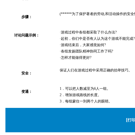
(******为了保护著者的劳动,和活动操作的安全性
步骤：
·游戏过程中各组都采取了什么办法?
讨论问题示例：
·起初，你们中是否有人认为这个游戏不能完成?
·游戏结束后，大家感觉如何?
·各组发扬团队精神协同工作了吗?
·怎样才能做得更好?
保证人们在游戏过程中采用正确的抬举技巧。
安全：
1．可以把人数减至为6人一组。
变通：
2．增加游戏路线的长度。
3．每组蒙住一到两个人的眼睛。
[
打