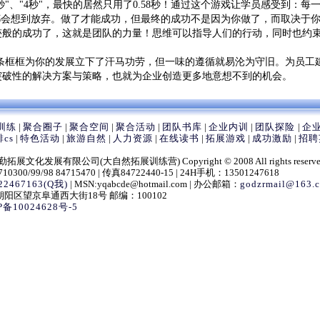
5秒"、"4秒"，最快的居然只用了0.58秒！通过这个游戏让学员感受到：
都会想到放弃。做了才能成功，但最终的成功不是因为你做了，而取决于
迹般的成功了，这就是团队的力量！思维可以指导人们的行动，同时也约
框为你的发展立下了汗马功劳，但一味的遵循就易沦为守旧。为员工建
突破性的解决方案与策略，也就为企业创造更多地意想不到的机会。
训练
|
聚合圈子
|
聚合空间
|
聚合活动
|
团队书库
|
企业内训
|
团队探险
|
企
cs
|
特色活动
|
旅游自然
|
人力资源
|
在线读书
|
拓展游戏
|
成功激励
|
招聘
展文化发展有限公司(大自然拓展训练营) Copyright © 2008 All rights reserve
710300/99/98 84715470 | 传真84722440-15 | 24H手机：13501247618
22467163(Q我)
| MSN:yqabcde@hotmail.com | 办公邮箱：
godzrmail@163.
阳区望京阜通西大街18号 邮编：100102
P备10024628号-5