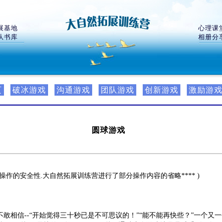
展基地
心理课
队书库
相册分
页
破冰游戏
沟通游戏
团队游戏
创新游戏
激励游
圆球游戏
活动操作的安全性.大自然拓展训练营进行了部分操作内容的省略**** )
信--“开始觉得三十秒已是不可思议的！”“能不能再快些？”一个又