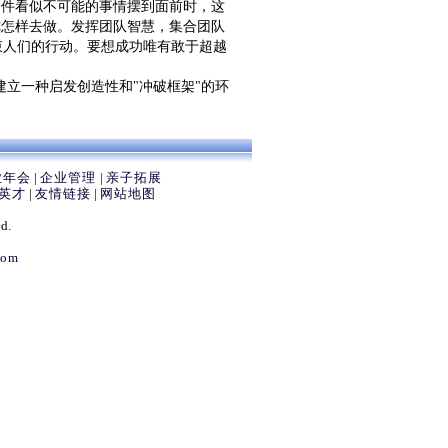
每一件看似不可能的事情摆到面前时，这
你怎样去做。发挥团队智慧，集合团队
束人们的行动。要想成功唯有敢于超越
立一种启发创造性和"冲破框架"的环
业年会
|
企业管理
|
亲子拓展
英才
|
友情链接
|
网站地图
d.
com