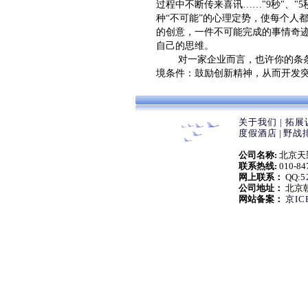
过程中不断传来喜讯……"9秒"、"
种“不可能”的心理定势，使每个人
的创意，一件不可能完成的事情奇
自己的思维。
对一家企业而言，也许你的条条框
境条件：鼓励创新精神，从而开发
关于我们 |
拓展
度假酒店
|
野战排
公司名称:
北京天勤拓
联系热线:
010-84
网上联系：
QQ:
5
公司地址：
北京朝
网站备案：
京IC