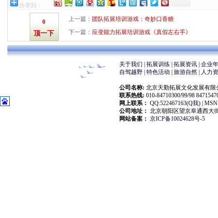
分享到：
上一篇：
团队拓展培训游戏：奇妙口香糖
0
下一篇：
应变能力拓展培训游戏《真假左右手》
顶一下
关于我们 |
拓展训练
|
拓展资讯
|
企业
自驾越野
|
特色活动
|
旅游自然
|
人力
公司名称:
北京天勤拓展文化发展有限公司(大自然拓展
联系热线:
010-84710300/99/98 847154
网上联系：
QQ:
522467163(Q我)
| MSN:
公司地址：
北京朝阳区望京阜通西大街18
网站备案：
京ICP备10024628号-5