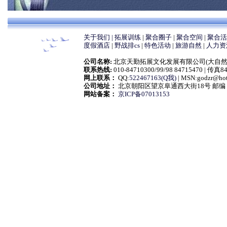
关于我们 |
拓展训练
|
聚合圈子
|
聚合空间
|
聚合活
度假酒店
|
野战排cs
|
特色活动
|
旅游自然
|
人力资
公司名称:
北京天勤拓展文化发展有限公司(大自然拓展训练营) Co
联系热线:
010-84710300/99/98 84715470 | 传真
网上联系：
QQ:
522467163(Q我)
| MSN:godzr@h
公司地址：
北京朝阳区望京阜通西大街18号 邮编：1
网站备案：
京ICP备07013153