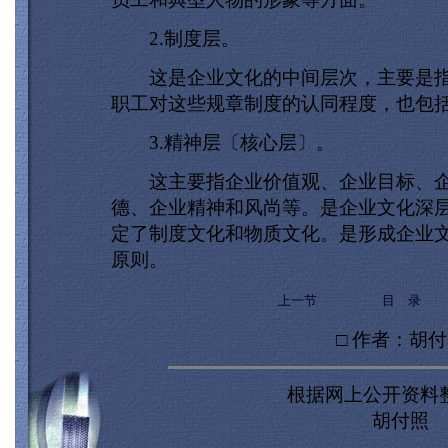
2.制度层。
这是企业文化的中间层次，主要是指
职工对这些规章制度的认同程度，也包
3.精神层〔核心层〕。
这主要指企业价值观、企业目标、企
德、企业精神和风尚等。是企业文化深
定了制度文化和物质文化。是形成企业
原则。
上一节
目 录
□ 作者：胡
根据网上公开资料
胡付照