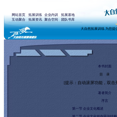
网站首页
拓展训练
企业内训
拓展基地
互动聚合
拓展资讯
聚合空间
团队书库
大自然拓展训练.为您提
本书封面
目 录
[提示：自动滚屏功能，双击
著者简介
序言
第一节 企业文化概述
第二节 企业文化的内容与结构