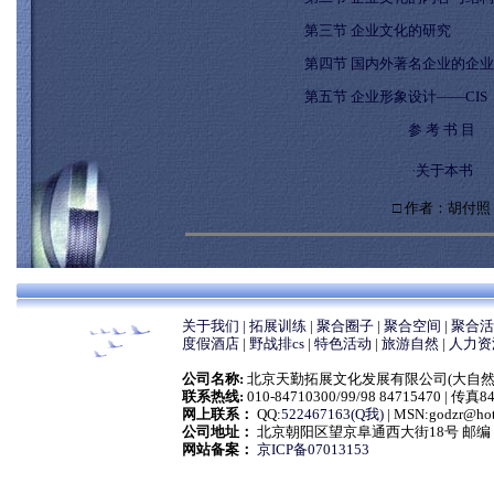
第三节 企业文化的研究
第四节 国内外著名企业的企
第五节 企业形象设计——CIS
参 考 书 目
·关于本书
□ 作者：胡付照
关于我们 |
拓展训练
|
聚合圈子
|
聚合空间
|
聚合活
度假酒店
|
野战排cs
|
特色活动
|
旅游自然
|
人力资
公司名称:
北京天勤拓展文化发展有限公司(大自然拓展训练营) Co
联系热线:
010-84710300/99/98 84715470 | 传真
网上联系：
QQ:
522467163(Q我)
| MSN:godzr@h
公司地址：
北京朝阳区望京阜通西大街18号 邮编：1
网站备案：
京ICP备07013153