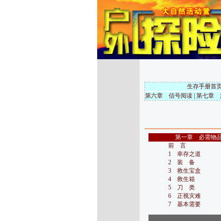
生存手册首
第六章 信号阅读
|
第七章 
第一章 必需物
前 言
1 幸存之道
2 装 备
3 救生宝盒
4 救生箱
5 刀 类
6 正视灾难
7 基本需要