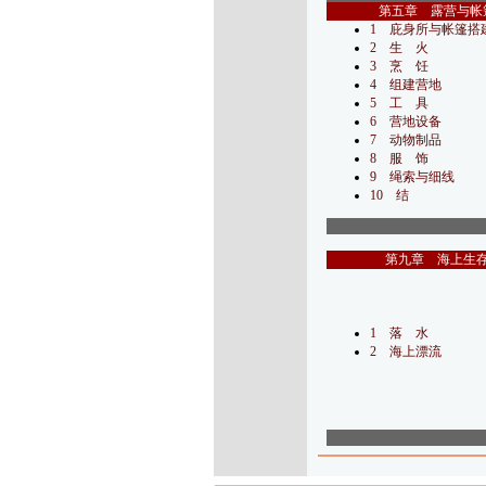
第五章 露营与帐
1 庇身所与帐篷搭
2 生 火
3 烹 饪
4 组建营地
5 工 具
6 营地设备
7 动物制品
8 服 饰
9 绳索与细线
10 结
第九章 海上生
1 落 水
2 海上漂流