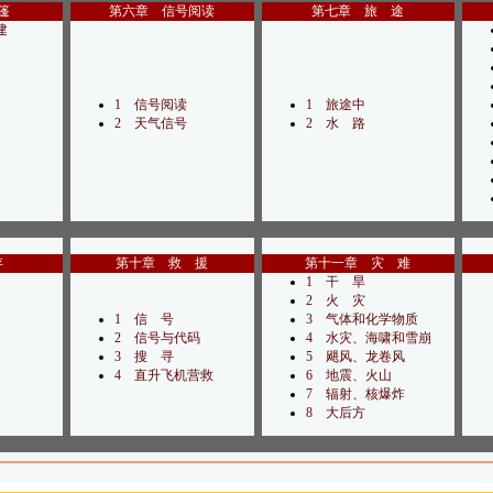
篷
第六章 信号阅读
第七章 旅 途
建
1 信号阅读
1 旅途中
2 天气信号
2 水 路
存
第十章 救 援
第十一章 灾 难
1 干 旱
2 火 灾
1 信 号
3 气体和化学物质
2 信号与代码
4 水灾、海啸和雪崩
3 搜 寻
5 飓风、龙卷风
4 直升飞机营救
6 地震、火山
7 辐射、核爆炸
8 大后方