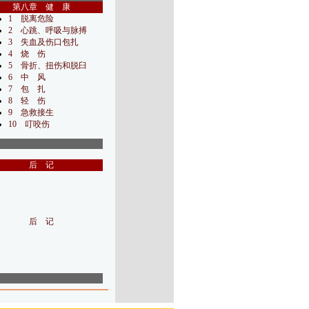
第八章 健 康
1 脱离危险
2 心跳、呼吸与脉搏
3 失血及伤口包扎
4 烧 伤
5 骨折、扭伤和脱臼
6 中 风
7 包 扎
8 轻 伤
9 急救接生
10 叮咬伤
后 记
后 记