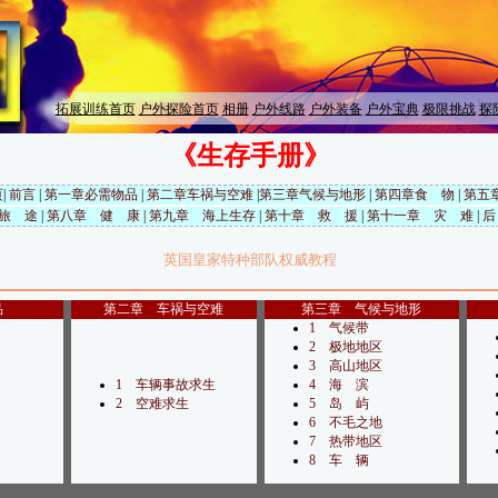
拓展训练首页
户外探险首页
相册
户外线路
户外装备
户外宝典
极限挑战
探
《生存手册》
页
|
前言
|
第一章必需物品
|
第二章车祸与空难
|
第三章气候与地形
|
第四章食 物
|
第五
旅 途
|
第八章 健 康
|
第九章 海上生存
|
第十章 救 援
|
第十一章 灾 难
|
后
英国皇家特种部队权威教程
品
第二章 车祸与空难
第三章 气候与地形
1 气候带
2 极地地区
3 高山地区
1 车辆事故求生
4 海 滨
2 空难求生
5 岛 屿
6 不毛之地
7 热带地区
8 车 辆