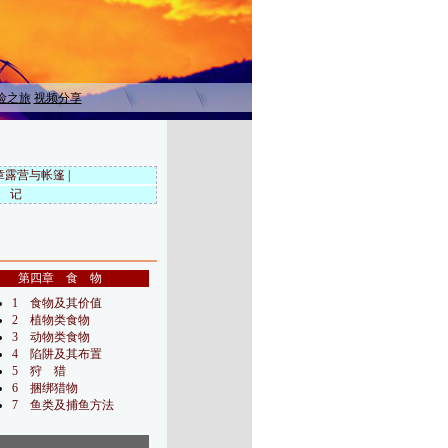
险之旅
视频分享
章露营与帐篷
|
 记
第四章 食 物
1 食物及其价值
2 植物类食物
3 动物类食物
4 陷阱及其布置
5 狩 猎
6 捆绑猎物
7 鱼类及捕鱼方法