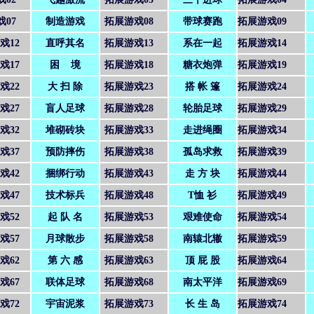
戏07
制造游戏
拓展游戏08
带球赛跑
拓展游戏09
戏12
直呼其名
拓展游戏13
系在一起
拓展游戏14
戏17
困 境
拓展游戏18
糖衣炮弹
拓展游戏19
戏22
大 扫 除
拓展游戏23
搭 帐 篷
拓展游戏24
戏27
盲人足球
拓展游戏28
轮胎足球
拓展游戏29
戏32
堆砌砖块
拓展游戏33
走进绳圈
拓展游戏34
戏37
预防摔伤
拓展游戏38
孤岛求救
拓展游戏39
戏42
捆绑行动
拓展游戏43
走 方 块
拓展游戏44
戏47
技术标兵
拓展游戏48
T恤 衫
拓展游戏49
戏52
起 队 名
拓展游戏53
艰难使命
拓展游戏54
戏57
月球散步
拓展游戏58
南辕北辙
拓展游戏59
戏62
第 六 感
拓展游戏63
顶 屁 股
拓展游戏64
戏67
联体足球
拓展游戏68
南太平洋
拓展游戏69
戏72
宇宙泥浆
拓展游戏73
长 生 岛
拓展游戏74