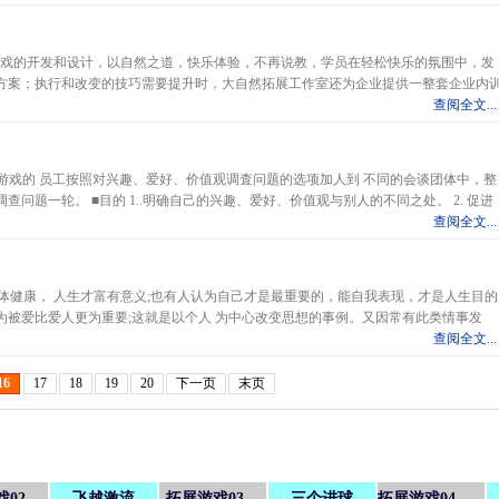
游戏的开发和设计，以自然之道，快乐体验，不再说教，学员在轻松快乐的氛围中，发
方案；执行和改变的技巧需要提升时，大自然拓展工作室还为企业提供一整套企业内
查阅全文...
思。参加游戏的 员工按照对兴趣、爱好、价值观调査问题的选项加人到 不同的会谈团体中，整
问题一轮。 ■目的 1..明确自己的兴趣、爱好、价值观与别人的不同之处。 2. 促进
查阅全文...
健康， 人生才富有意义;也有人认为自己才是最重要的，能自我表现，才是人生目的
为被爱比爱人更为重要;这就是以个人 为中心改变思想的事例。又因常有此类情事发
查阅全文...
16
17
18
19
20
下一页
末页
戏02
飞越激流
拓展游戏03
三个进球
拓展游戏04