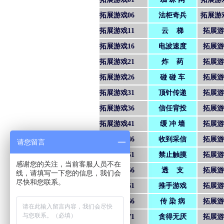
拓展游戏06
法柜奇兵
拓展游
拓展游戏11
云 梯
拓展游
拓展游戏16
电波速度
拓展游
拓展游戏21
炸 药
拓展游
拓展游戏26
碰 碰 车
拓展游
拓展游戏31
顶针传递
拓展游
拓展游戏36
信任背投
拓展游
拓展游戏41
缓 冲 墙
拓展游
拓展游戏46
收到采信
拓展游
请您留言
拓展游戏51
禁止触摸
拓展游
感谢您的关注，当前客服人员不在
拓展游戏56
透 支
拓展游
线，请填写一下您的信息，我们会
尽快和您联系。
拓展游戏61
推手游戏
拓展游
拓展游戏66
传 染 病
拓展游
拓展游戏71
贪得无厌
拓展游