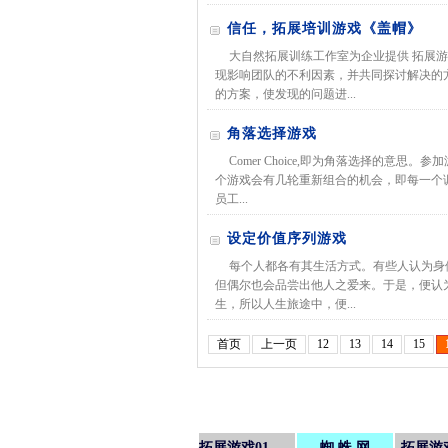
信任，拓展培训游戏《盖帽》
大自然拓展训练工作室为企业提供 拓展
现影响团队的不利因素，并共同探讨解决的
的方案，使发现的问题进...
角落选择游戏
Comer Choice,即为角落选择的意
个游戏会有几轮重新组合的机会，即每一个调查
员工...
设定价值序列游戏
每个人都各有其生活方式。有些人认为身体
但偶尔也会品尝出他人之爱来。于是，便认
生，所以人生旅途中，便...
首页
上一页
12
13
14
15
拓展游戏01
蜘 蛛 网
拓展游