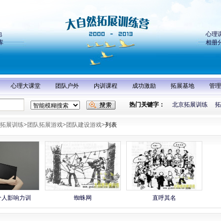
地
心理
库
相册
心理大课堂
团队户外
内训课程
成功激励
拓展基地
管理
热门关键字：
北京拓展训练
拓
拓展训练
>
团队拓展游戏
>
团队建设游戏
>列表
个人影响力训
蜘蛛网
直呼其名