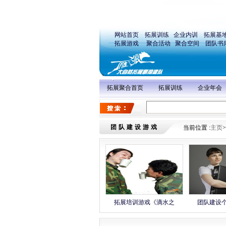
网站首页
拓展训练
企业内训
拓展基
拓展游戏
聚合活动
聚合空间
团队书
拓展聚合首页
拓展训练
企业年会
团队建设游戏
当前位置 :
主页
>
拓展培训游戏《滴水之
团队建设