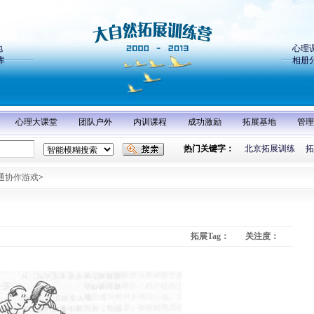
地
心理
库
相册
心理大课堂
团队户外
内训课程
成功激励
拓展基地
管理
热门关键字：
北京拓展训练
拓
通协作游戏
>
拓展Tag：
关注度：