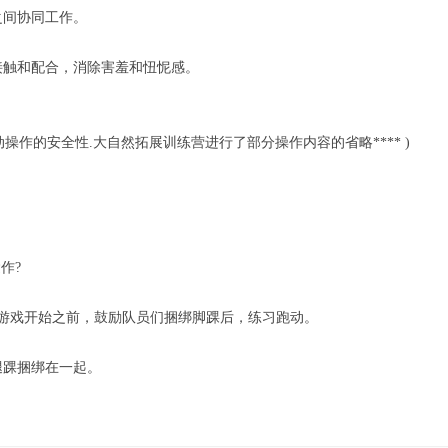
间协同工作。
触和配合，消除害羞和忸怩感。
动操作的安全性.大自然拓展训练营进行了部分操作内容的省略**** )
作?
戏开始之前，鼓励队员们捆绑脚踝后，练习跑动。
踝捆绑在一起。
。