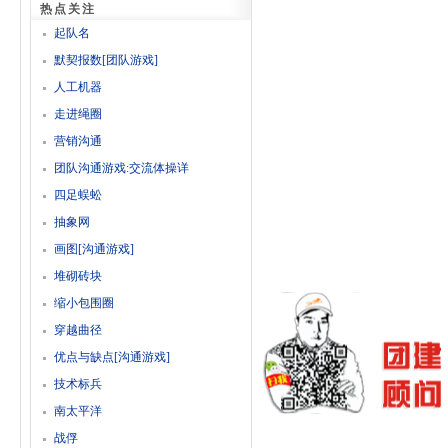
热点关注
起队名
默契报数[团队游戏]
人工机器
走进绳圈
营销沟通
团队沟通游戏:交流体操详
四足蜈蚣
抽象网
画图[沟通游戏]
堆砌砖块
缩小包围圈
穿越曲径
优点与缺点[沟通游戏]
技术标兵
南太平洋
战俘