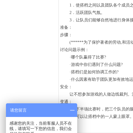
1．使搭档之间以及团队各个成员之
2．活跃团队气氛。
3．让队员们能够自然地进行身体接
准备：
步骤：
(******为了保护著者的劳动,和活
讨论问题示例：
·哪个队赢得了比赛?
·游戏中你们遇到了什么问题?
·搭档们是如何协调工作的?
·什么因素有助于团队更加有效地运
安全：
让不想参加游戏的人做边线裁判。游
变通：
1．下半场比赛时，把三个队员的腿
请您留言
2．可以让搭档中的一人蒙上眼罩
感谢您的关注，当前客服人员不在
线，请填写一下您的信息，我们会