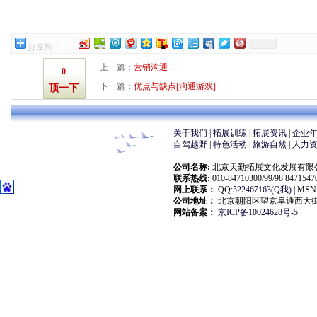
分享到：
上一篇：
营销沟通
0
下一篇：
优点与缺点[沟通游戏]
顶一下
关于我们 |
拓展训练
|
拓展资讯
|
企业
自驾越野
|
特色活动
|
旅游自然
|
人力
公司名称:
北京天勤拓展文化发展有限公司(大自然拓展
联系热线:
010-84710300/99/98 847154
网上联系：
QQ:
522467163(Q我)
| MSN:
公司地址：
北京朝阳区望京阜通西大街18
网站备案：
京ICP备10024628号-5