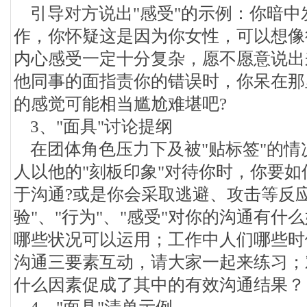
引导对方说出"感受"的示例：你暗中
作，你怀疑这是因为你女性，可以想像
内心感受一定十分复杂，愿不愿意说出
他同事的面指责你的错误时，你呆在那
的感觉可能相当尴尬难堪吧?
3、"面具"讨论提纲
在团体角色压力下及被"贴标签"的情
人以他的"刻板印象"对待你时，你要如
于沟通?或是你会采取逃避、攻击等反
验"、"行为"、"感受"对你的沟通有什
哪些状况可以运用；工作中人们哪些时
沟通三要素互动，请大家一起来练习；
什么因素促成了其中的有效沟通结果？