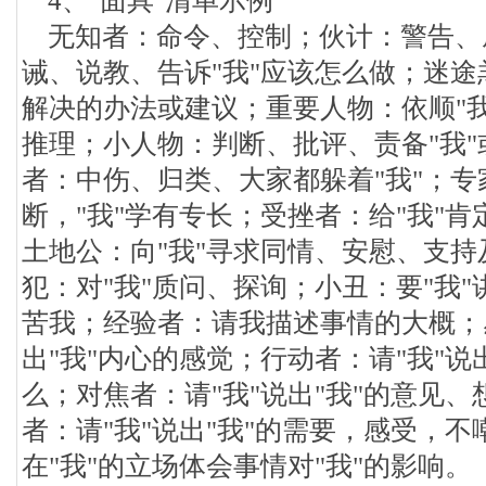
4、"面具"清单示例
无知者：命令、控制；伙计：警告、威
诫、说教、告诉"我"应该怎么做；迷途
解决的办法或建议；重要人物：依顺"我
推理；小人物：判断、批评、责备"我"
者：中伤、归类、大家都躲着"我"；专
断，"我"学有专长；受挫者：给"我"
土地公：向"我"寻求同情、安慰、支
犯：对"我"质问、探询；小丑：要"我"
苦我；经验者：请我描述事情的大概；
出"我"内心的感觉；行动者：请"我"说
么；对焦者：请"我"说出"我"的意见、
者：请"我"说出"我"的需要，感受，不
在"我"的立场体会事情对"我"的影响。