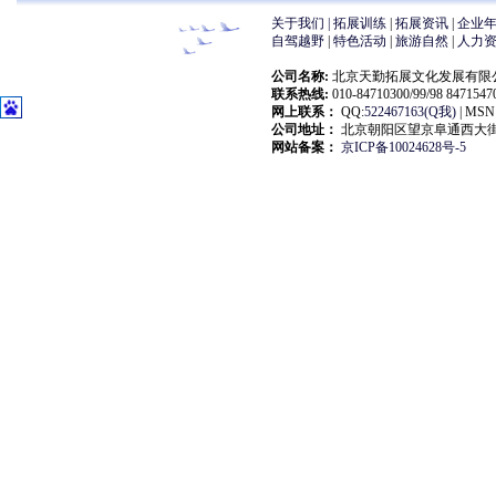
关于我们 |
拓展训练
|
拓展资讯
|
企业
自驾越野
|
特色活动
|
旅游自然
|
人力
公司名称:
北京天勤拓展文化发展有限公司(大自然拓展
联系热线:
010-84710300/99/98 847154
网上联系：
QQ:
522467163(Q我)
| MSN:
公司地址：
北京朝阳区望京阜通西大街18
网站备案：
京ICP备10024628号-5