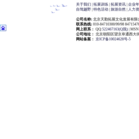
关于我们 |
拓展训练
|
拓展资讯
|
企业
自驾越野
|
特色活动
|
旅游自然
|
人力
公司名称:
北京天勤拓展文化发展有限公司(大自然拓展
联系热线:
010-84710300/99/98 847154
网上联系：
QQ:
522467163(Q我)
| MSN:
公司地址：
北京朝阳区望京阜通西大街18
网站备案：
京ICP备10024628号-5