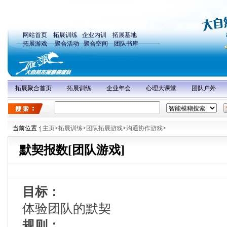
网站首页
拓展训练
企业内训
拓展基地
拓展游戏
聚合活动
聚合空间
团队书库
拓展聚合首页
拓展训练
企业年会
心理大课堂
团队户外
当前位置 :
|
主页
>
拓展训练
>
团队拓展游戏
>
沟通协作游戏
>
默契报数[团队游戏]
目标：
体验团队的默契
规则：