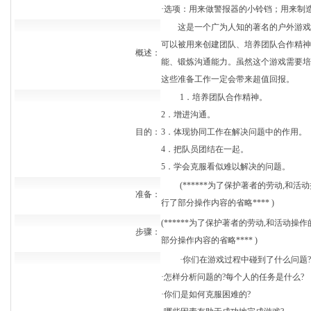
·选项：用来做警报器的小铃铛；用来制
这是一个广为人知的著名的户外游戏
可以被用来创建团队、培养团队合作精神
概述：
能、锻炼沟通能力。虽然这个游戏需要培
这些准备工作一定会带来超值回报。
1．培养团队合作精神。
2．增进沟通。
目的：
3．体现协同工作在解决问题中的作用。
4．把队员团结在一起。
5．学会克服看似难以解决的问题。
(******为了保护著者的劳动,和活
准备：
行了部分操作内容的省略**** )
(******为了保护著者的劳动,和活动
步骤：
部分操作内容的省略**** )
·你们在游戏过程中碰到了什么问题?
·怎样分析问题的?每个人的任务是什么?
·你们是如何克服困难的?