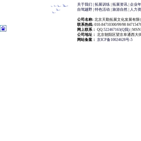
关于我们 |
拓展训练
|
拓展资讯
|
企业
自驾越野
|
特色活动
|
旅游自然
|
人力
公司名称:
北京天勤拓展文化发展有限公司(大自然拓展
联系热线:
010-84710300/99/98 847154
网上联系：
QQ:
522467163(Q我)
| MSN:
公司地址：
北京朝阳区望京阜通西大街18
网站备案：
京ICP备10024628号-5