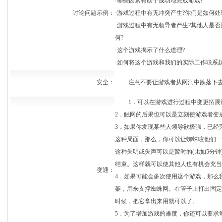
·哪些因素有助于成功地完成游戏?
讨论问题示例：
·游戏过程中有无冲突产生?你们是如何处
·游戏过程中有无领导者产生?其他人是否
何?
·这个游戏揭示了什么道理?
·如何将这个游戏和我们的实际工作联系起
安全：
注意不要让游戏者从网洞中跌落下
1．可以在游戏进行过程中变更拓展训
2．触网的后果也可以是立刻使游戏者变
3．如果你发现某些人领导欲极强，已经
这种局面，那么，你可以让蜘蛛咬他们一
这种失明或失声可以是暂时的(比如5分钟
结束。这样就可以使其他人也有机会充当
变通：
4．如果可能会多次使用这个游戏，那么我
架，用来支撑蜘蛛网。在管子上打出固定
时候，把它拿出来用就可以了。
5．为了增加游戏的难度，你还可以要求