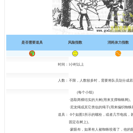
是否需要道具
风险指数
消耗体力指数
时间：
l小时以上
人数：
不限，人数较多时，需要将队员划分成若
(每个小组)
·选取两棵结实的大树(用来支撑蜘蛛网)。
·尼龙绳或其它类似的绳子(用来编织蜘蛛
道具：
·8个如图1所示的螺栓，或者几节电线，
固定在树上)。
·蒙眼布，如果有人被蜘蛛咬着了，他的