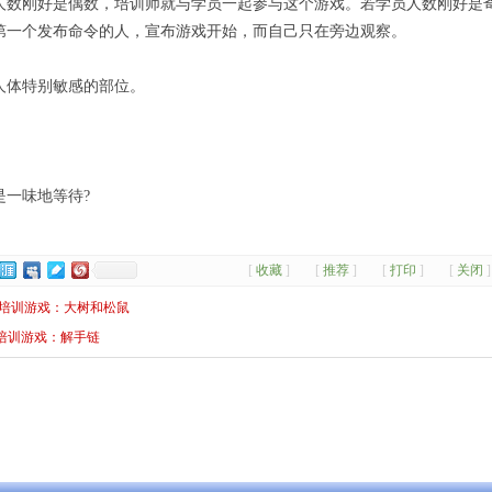
人数刚好是偶数，培训师就与学员一起参与这个游戏。若学员人数刚好是
第一个发布命令的人，宣布游戏开始，而自己只在旁边观察。
人体特别敏感的部位。
一味地等待?
[
收藏
]
[
推荐
]
[
打印
]
[
关闭
]
展培训游戏：大树和松鼠
培训游戏：解手链