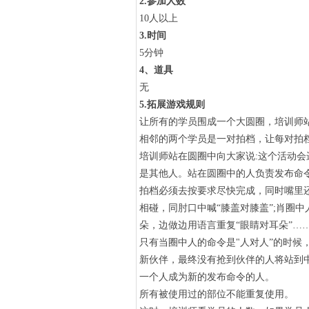
2.参加人数
10人以上
3.时间
5分钟
4、道具
无
5.拓展游戏规则
让所有的学员围成一个大圆圈，培训师
相邻的两个学员是一对拍档，让每对拍
培训师站在圆圈中向大家说:这个活动
是其他人。站在圆圈中的人负责发布命
拍档必须去按要求尽快完成，同时嘴里还
相碰，同肘口中喊“膝盖对膝盖”;肖圈
朵，边做边用语言重复“眼睛对耳朵”…
只有当圈中人的命令是"人对人”的时候
新伙伴，最终没有抢到伙伴的人将站到
一个人成为新的发布命令的人。
所有被使用过的部位不能重复使用。