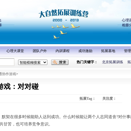
地
心理
库
相册
心理大课堂
团队户外
内训课程
成功激励
拓展基地
管理
热门关键字：
北京拓展训练
拓
通协作游戏
>
游戏：对对碰
拓展Tag：
关注度：
，默契在很多时候能助人达到成功。什么时候能让两个人志同道舍?对什事
退共甘苦，也可培养竞争意识。