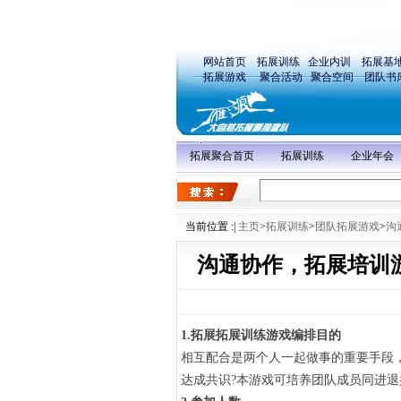
网站首页
拓展训练
企业内训
拓展基
拓展游戏
聚合活动
聚合空间
团队书
拓展聚合首页
拓展训练
企业年会
当前位置 :
|
主页
>
拓展训练
>
团队拓展游戏
>
沟
沟通协作，拓展培训
1.拓展拓展训练游戏编排目的
相互配合是两个人一起做事的重要手段
达成共识?本游戏可培养团队成员同进