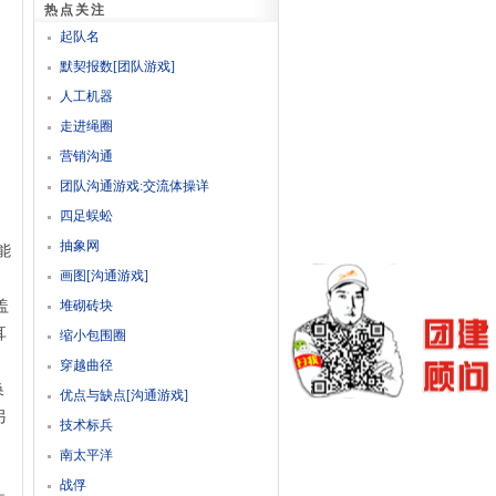
热点关注
起队名
默契报数[团队游戏]
人工机器
走进绳圈
营销沟通
团队沟通游戏:交流体操详
四足蜈蚣
抽象网
能
画图[沟通游戏]
，
盖
堆砌砖块
耳
缩小包围圈
穿越曲径
换
优点与缺点[沟通游戏]
另
技术标兵
南太平洋
战俘