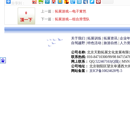
分享到：
上一篇：
拓展游戏---电子篱笆
0
下一篇：
拓展游戏---组合滑雪队
顶一下
关于我们 |
拓展训练
|
拓展资讯
|
企业
自驾越野
|
特色活动
|
旅游自然
|
人力
公司名称:
北京天勤拓展文化发展有限公司(大自然拓展
联系热线:
010-84710300/99/98 847154
网上联系：
QQ:
522467163(Q我)
| MSN:
公司地址：
北京朝阳区望京阜通西大街18
网站备案：
京ICP备10024628号-5