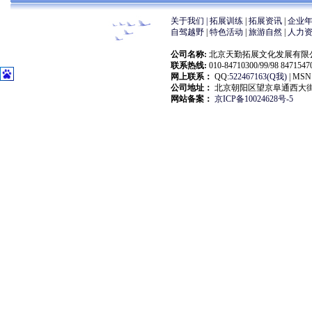
关于我们 |
拓展训练
|
拓展资讯
|
企业
自驾越野
|
特色活动
|
旅游自然
|
人力
公司名称:
北京天勤拓展文化发展有限公司(大自然拓展
联系热线:
010-84710300/99/98 847154
网上联系：
QQ:
522467163(Q我)
| MSN:
公司地址：
北京朝阳区望京阜通西大街18
网站备案：
京ICP备10024628号-5