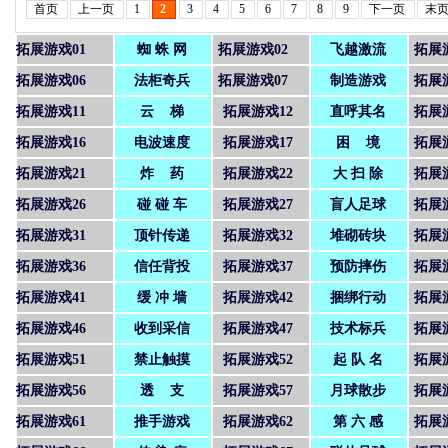
首页
上一页
1
2
3
4
5
6
7
8
9
下一页
末
拓展游戏01
蜘 蛛 网
拓展游戏02
飞越激流
拓展
拓展游戏06
法柜奇兵
拓展游戏07
制造游戏
拓展
拓展游戏11
云 梯
拓展游戏12
直呼其名
拓展
拓展游戏16
电波速度
拓展游戏17
困 境
拓展
拓展游戏21
炸 药
拓展游戏22
大 扫 除
拓展
拓展游戏26
碰 碰 车
拓展游戏27
盲人足球
拓展
拓展游戏31
顶针传递
拓展游戏32
堆砌砖块
拓展
拓展游戏36
信任背投
拓展游戏37
预防摔伤
拓展
拓展游戏41
缓 冲 墙
拓展游戏42
捆绑行动
拓展
拓展游戏46
收到采信
拓展游戏47
技术标兵
拓展
拓展游戏51
禁止触摸
拓展游戏52
起 队 名
拓展
拓展游戏56
透 支
拓展游戏57
月球散步
拓展
拓展游戏61
推手游戏
拓展游戏62
第 六 感
拓展