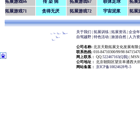
拓展游戏66
传 染 病
拓展游戏67
联体足球
拓展
拓展游戏71
贪得无厌
拓展游戏72
宇宙泥浆
拓展
关于我们 |
拓展训练
|
拓展资讯
|
企业
自驾越野
|
特色活动
|
旅游自然
|
人力
公司名称:
北京天勤拓展文化发展有限公司(大自然拓展
联系热线:
010-84710300/99/98 847154
网上联系：
QQ:
522467163(Q我)
| MSN:
公司地址：
北京朝阳区望京阜通西大街18
网站备案：
京ICP备10024628号-5