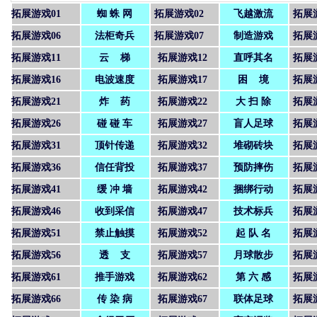
拓展游戏01
蜘 蛛 网
拓展游戏02
飞越激流
拓展
拓展游戏06
法柜奇兵
拓展游戏07
制造游戏
拓展
拓展游戏11
云 梯
拓展游戏12
直呼其名
拓展
拓展游戏16
电波速度
拓展游戏17
困 境
拓展
拓展游戏21
炸 药
拓展游戏22
大 扫 除
拓展
拓展游戏26
碰 碰 车
拓展游戏27
盲人足球
拓展
拓展游戏31
顶针传递
拓展游戏32
堆砌砖块
拓展
拓展游戏36
信任背投
拓展游戏37
预防摔伤
拓展
拓展游戏41
缓 冲 墙
拓展游戏42
捆绑行动
拓展
拓展游戏46
收到采信
拓展游戏47
技术标兵
拓展
拓展游戏51
禁止触摸
拓展游戏52
起 队 名
拓展
拓展游戏56
透 支
拓展游戏57
月球散步
拓展
拓展游戏61
推手游戏
拓展游戏62
第 六 感
拓展
拓展游戏66
传 染 病
拓展游戏67
联体足球
拓展