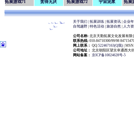
拓展游戏71
贪得无厌
拓展游戏72
宇宙泥浆
拓展
关于我们 |
拓展训练
|
拓展资讯
|
企业
自驾越野
|
特色活动
|
旅游自然
|
人力
公司名称:
北京天勤拓展文化发展有限公司(大自然拓展
联系热线:
010-84710300/99/98 847154
网上联系：
QQ:
522467163(Q我)
| MSN:
公司地址：
北京朝阳区望京阜通西大街18
网站备案：
京ICP备10024628号-5